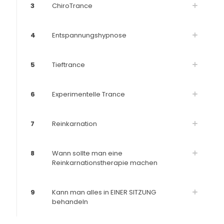
3
ChiroTrance
4
Entspannungshypnose
5
Tieftrance
6
Experimentelle Trance
7
Reinkarnation
8
Wann sollte man eine
Reinkarnationstherapie machen
9
Kann man alles in EINER SITZUNG
behandeln