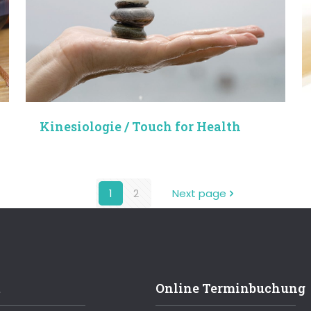
Kinesiologie / Touch for Health
1
2
Next page
t
Online Terminbuchung