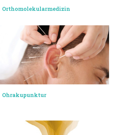
Orthomolekular­medizin
Ohrakupunktur